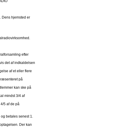
DIO
. Dens hjemsted er
okalradiovirksomhed.
alforsamling efter
vis det af indkaldelsen
lse af et eller flere
præsenteret på
edlemmer kan ske på
al mindst 3/4 af
4/5 af de på
 og betales senest 1.
optagelsen. Der kan