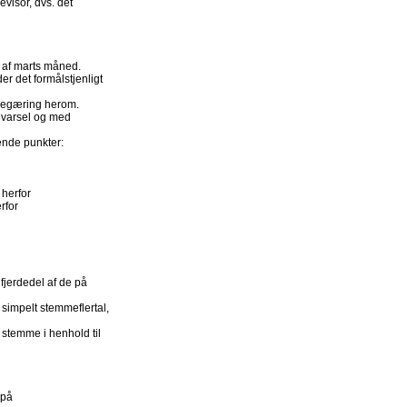
visor, dvs. det
 af marts måned.
r det formålstjenligt
 begæring herom.
s varsel og med
ende punkter:
 herfor
rfor
fjerdedel af de på
simpelt stemmeflertal,
 stemme i henhold til
 på