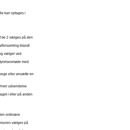
le kan optages i
f de 2 vælges på den
lforsamling blandt
 og vælger ved
estyrelsesmøde med
pege eller ansætte en
or hver udsendelse
aget i eller på anden
 den ordinære
evisoren vælges på