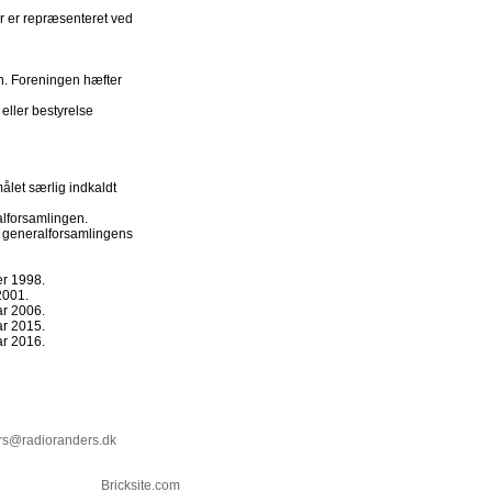
 er repræsenteret ved
en. Foreningen hæfter
ller bestyrelse
ålet særlig indkaldt
alforsamlingen.
er generalforsamlingens
er 1998.
2001.
ar 2006.
ar 2015.
ar 2016.
rs@radioranders.dk
Bricksite.com