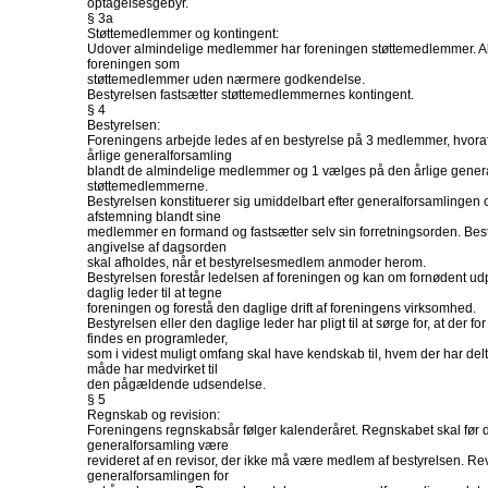
optagelsesgebyr.
§ 3a
Støttemedlemmer og kontingent:
Udover almindelige medlemmer har foreningen støttemedlemmer. Al
foreningen som
støttemedlemmer uden nærmere godkendelse.
Bestyrelsen fastsætter støttemedlemmernes kontingent.
§ 4
Bestyrelsen:
Foreningens arbejde ledes af en bestyrelse på 3 medlemmer, hvora
årlige generalforsamling
blandt de almindelige medlemmer og 1 vælges på den årlige genera
støttemedlemmerne.
Bestyrelsen konstituerer sig umiddelbart efter generalforsamlingen
afstemning blandt sine
medlemmer en formand og fastsætter selv sin forretningsorden. B
angivelse af dagsorden
skal afholdes, når et bestyrelsesmedlem anmoder herom.
Bestyrelsen forestår ledelsen af foreningen og kan om fornødent ud
daglig leder til at tegne
foreningen og forestå den daglige drift af foreningens virksomhed.
Bestyrelsen eller den daglige leder har pligt til at sørge for, at der f
findes en programleder,
som i videst muligt omfang skal have kendskab til, hvem der har delt
måde har medvirket til
den pågældende udsendelse.
§ 5
Regnskab og revision:
Foreningens regnskabsår følger kalenderåret. Regnskabet skal før
generalforsamling være
revideret af en revisor, der ikke må være medlem af bestyrelsen. R
generalforsamlingen for