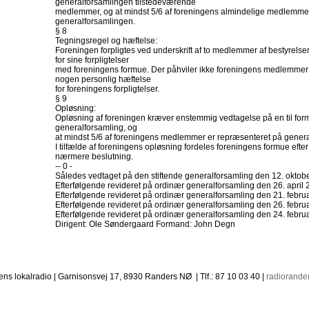
generalforsamlingen tilstedeværende
medlemmer, og at mindst 5/6 af foreningens almindelige medlemmer
generalforsamlingen.
§ 8
Tegningsregel og hæftelse:
Foreningen forpligtes ved underskrift af to medlemmer af bestyrels
for sine forpligtelser
med foreningens formue. Der påhviler ikke foreningens medlemmer e
nogen personlig hæftelse
for foreningens forpligtelser.
§ 9
Opløsning:
Opløsning af foreningen kræver enstemmig vedtagelse på en til form
generalforsamling, og
at mindst 5/6 af foreningens medlemmer er repræsenteret på gener
I tilfælde af foreningens opløsning fordeles foreningens formue eft
nærmere beslutning.
-- 0 -
Således vedtaget på den stiftende generalforsamling den 12. oktob
Efterfølgende revideret på ordinær generalforsamling den 26. april 
Efterfølgende revideret på ordinær generalforsamling den 21. febru
Efterfølgende revideret på ordinær generalforsamling den 26. febru
Efterfølgende revideret på ordinær generalforsamling den 24. febru
Dirigent: Ole Søndergaard Formand: John Degn
ns lokalradio | Garnisonsvej 17, 8930 Randers NØ | Tlf.: 87 10 03 40 |
radiorande