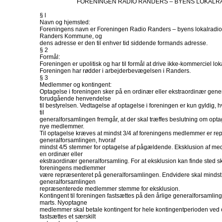
FORENINGEN RADIO RANDERS – BYENS LOKALRA
§ l
Navn og hjemsted:
Foreningens navn er Foreningen Radio Randers – byens lokalradio
Randers Kommune, og
dens adresse er den til enhver tid siddende formands adresse.
§ 2
Formål:
Foreningen er upolitisk og har til formål at drive ikke-kommerciel l
Foreningen har rødder i arbejderbevægelsen i Randers.
§ 3
Medlemmer og kontingent:
Optagelse i foreningen sker på en ordinær eller ekstraordinær gener
forudgående henvendelse
til bestyrelsen. Vedtagelse af optagelse i foreningen er kun gyldig, h
til
generalforsamlingen fremgår, at der skal træffes beslutning om optage
nye medlemmer.
Til optagelse kræves at mindst 3/4 af foreningens medlemmer er re
generalforsamlingen, hvoraf
mindst 4/5 stemmer for optagelse af pågældende. Eksklusion af m
en ordinær eller
ekstraordinær generalforsamling. For at eksklusion kan finde sted sk
foreningens medlemmer
være repræsenteret på generalforsamlingen. Endvidere skal mindst 
generalforsamlingen
repræsenterede medlemmer stemme for eksklusion.
Kontingent til foreningen fastsættes på den årlige generalforsamling
marts. Nyoptagne
medlemmer skal betale kontingent for hele kontingentperioden ved 
fastsættes et særskilt