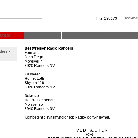
Hits: 198173
Om os
Nyt fra os
Programoversigt
Podcast
Bestyrelsen Radio Randers
ders -
Formand
John Degn
Morelvej 7
8920 Randers NV
Kasserer
Henrik Leth
Skytten 118
8920 Randers NV
Sekretær
Henrik Henneberg
Molsvej 25
8940 Randers SV
Kompetent tilsynsmyndighed: Radio- og tv-nævnet.
V E D T Æ G T E R
FOR