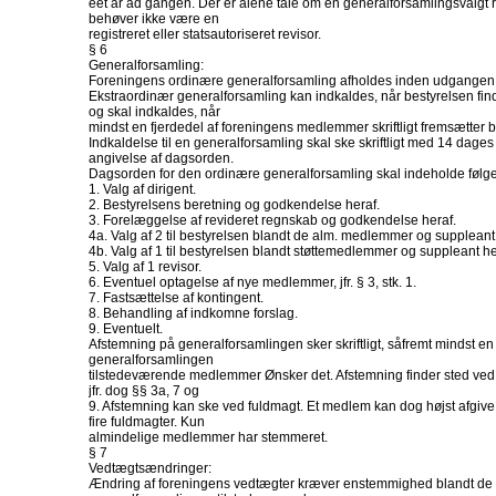
eet år ad gangen. Der er alene tale om en generalforsamlingsvalgt re
behøver ikke være en
registreret eller statsautoriseret revisor.
§ 6
Generalforsamling:
Foreningens ordinære generalforsamling afholdes inden udgangen
Ekstraordinær generalforsamling kan indkaldes, når bestyrelsen finde
og skal indkaldes, når
mindst en fjerdedel af foreningens medlemmer skriftligt fremsætter
Indkaldelse til en generalforsamling skal ske skriftligt med 14 dage
angivelse af dagsorden.
Dagsorden for den ordinære generalforsamling skal indeholde følg
1. Valg af dirigent.
2. Bestyrelsens beretning og godkendelse heraf.
3. Forelæggelse af revideret regnskab og godkendelse heraf.
4a. Valg af 2 til bestyrelsen blandt de alm. medlemmer og suppleant
4b. Valg af 1 til bestyrelsen blandt støttemedlemmer og suppleant he
5. Valg af 1 revisor.
6. Eventuel optagelse af nye medlemmer, jfr. § 3, stk. 1.
7. Fastsættelse af kontingent.
8. Behandling af indkomne forslag.
9. Eventuelt.
Afstemning på generalforsamlingen sker skriftligt, såfremt mindst en 
generalforsamlingen
tilstedeværende medlemmer Ønsker det. Afstemning finder sted ved 
jfr. dog §§ 3a, 7 og
9. Afstemning kan ske ved fuldmagt. Et medlem kan dog højst afgive
fire fuldmagter. Kun
almindelige medlemmer har stemmeret.
§ 7
Vedtægtsændringer:
Ændring af foreningens vedtægter kræver enstemmighed blandt de