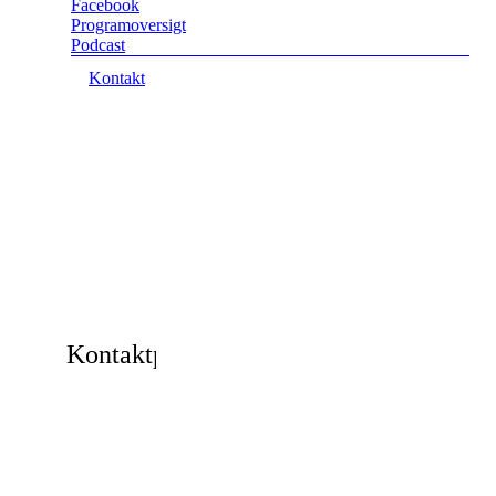
Facebook
Programoversigt
Podcast
Kontakt
Kontaktpersoner
Formand
John
Radio
Degn
Randers:
Anja