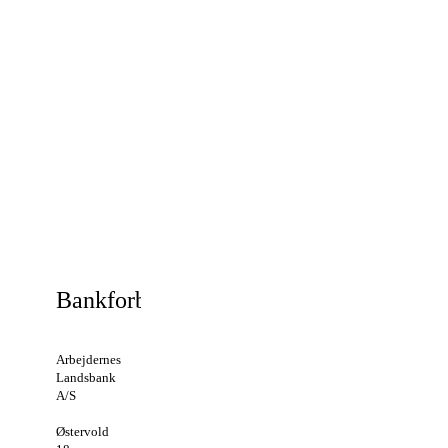
Stationsleder:
Dybris
Anja
Programchef:
Dybris
Bankforbindelser:
Arbejdernes
Landsbank
A/S
Østervold